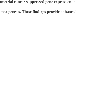
dometrial cancer suppressed gene expression in
 tumorigenesis. These findings provide enhanced