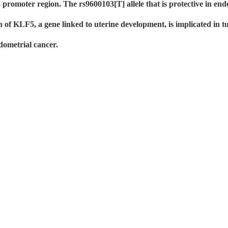
 promoter region. The rs9600103[T] allele that is protective in en
ion of KLF5, a gene linked to uterine development, is implicated in
ndometrial cancer.