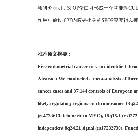
项研究表明，SPOP蛋白可形成一个功能性CUL
作用可通过子宫内膜癌相关的SPOP突变得以
推荐原文摘要：
Five endometrial cancer risk loci identified thr
Abstract: We conducted a meta-analysis of thre
cancer cases and 37,144 controls of European an
likely regulatory regions on chromosomes 13q
(rs4733613, telomeric to MYC), 15q15.1 (rs937
independent 8q24.21 signal (rs17232730). Functio