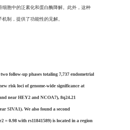
宫内膜癌细胞中的泛素化和蛋白酶降解。此外，这种
分子机制，提供了功能性的见解。
two follow-up phases totaling 7,737 endometrial
ew risk loci of genome-wide significance at
23 and near HEY2 and NCOA7), 8q24.21
ear SIVA1). We also found a second
2 = 0.98 with rs11841589) is located in a region