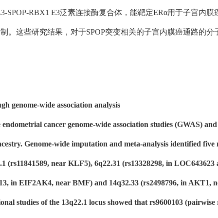
3-SPOP-RBX1 E3泛素连接酶复合体，能靶定ERα用于子
抑制。这些研究结果，对于SPOP突变相关的子宫内膜癌通路的
ough genome-wide association analysis
e endometrial cancer genome-wide association studies (GWAS) and 
cestry. Genome-wide imputation and meta-analysis identified five n
22.1 (rs11841589, near KLF5), 6q22.31 (rs13328298, in LOC6436
213, in EIF2AK4, near BMF) and 14q32.33 (rs2498796, in AKT1, n
nal studies of the 13q22.1 locus showed that rs9600103 (pairwise r