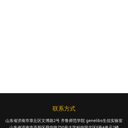
联系方式
山东省济南市章丘区文博路2号 齐鲁师范学院 genelibs生信实验室
山东省济南市高新区舜华路750号大学科技园北区F座4单元2楼