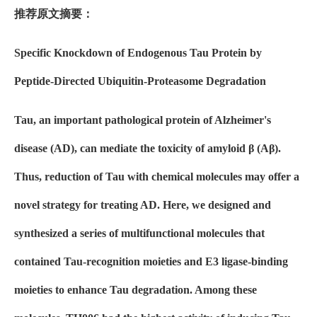
推荐原文摘要：
Specific Knockdown of Endogenous Tau Protein by
Peptide-Directed Ubiquitin-Proteasome Degradation
Tau, an important pathological protein of Alzheimer's
disease (AD), can mediate the toxicity of amyloid β (Aβ).
Thus, reduction of Tau with chemical molecules may offer a
novel strategy for treating AD. Here, we designed and
synthesized a series of multifunctional molecules that
contained Tau-recognition moieties and E3 ligase-binding
moieties to enhance Tau degradation. Among these