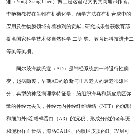
湘（Yong-Xiang Chen）博士是这篇论文的共同通讯作者。
李艳梅教授在生物有机磷化学、酶学方法在有机合成中的
应用及生物膜领域有着独到的贡献 , 研究成果曾获教育部
提名国家科学技术奖自然科学 二等 奖、教育部科技进步二
等奖等奖项。
阿尔茨海默氏症（AD）是神经系统的一种退行性病
变，起病隐袭，早期AD的诊断与正常老人的衰老很难区
分，典型的神经病理学特征是：脑组织海马和新皮质区弥
散的神经元丢失，神经元内神经纤维缠结（NFT）的沉积
和细胞外β淀粉样蛋白（Aβ）的沉积，形成分散的老年斑
和淀粉样血管病，海马CA1区、内嗅区皮质的II、IV层可