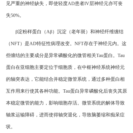
见严重的神经缺失，即使轻度AD患者IV层神经元亦可丧
失50%。
β淀粉样蛋白（Aβ）沉淀（老年斑）和神经纤维缠结
（NFT）是AD特征性病理改变。NFT存在于神经元内。这
些缠结的主要成分是异常磷酸化的微管相关Tau蛋白。Tau
蛋白在亚细胞主要定位于细胞质，在中枢神经系统神经元
的轴突表达，它能结合并稳定微管系统，通过多种蛋白相
互作用来行使其各种功能。Tau蛋白异常磷酸化后丧失其原
本稳定微管的能力，影响细胞存活。微管系统的解体导致
轴浆运输障碍，进而使得轴突退化，导致脑萎缩和痴呆症
状。